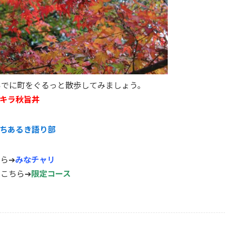
いでに町をぐるっと散歩してみましょう。
キラ秋旨丼
ちあるき語り部
ら➔
みなチャリ
ちら➔
限定コース