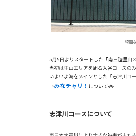
綺麗
5月5日よりスタートした「南三陸里山
当初は里山エリアを周る入谷コースの
いよいよ海をメインとした「志津川コ
みなチャリ！
→
について🚲
志津川コースについて
東日本大震災により大きな被害が出た