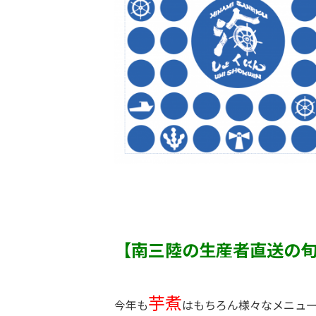
【南三陸の
生産者直送の
芋煮
今年も
はもちろん様々なメニュー