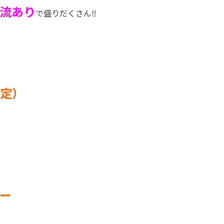
流あり
で盛りだくさん
‼
予定）
ョー