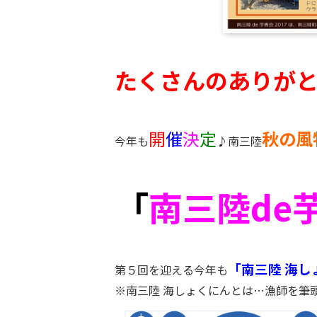
たくさんのありが
開
催
決
定
秋の風
今年も
♪南三陸
「
南三陸de
「南三陸 海し
第５回を迎える今年も
※南三陸 海しょくにんとは…漁師を筆