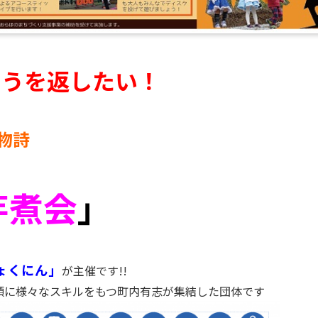
とうを返したい！
物詩
芋煮会
」
ょくにん」
が主催です!!
頭に様々なスキルをもつ町内有志が集結した団体です