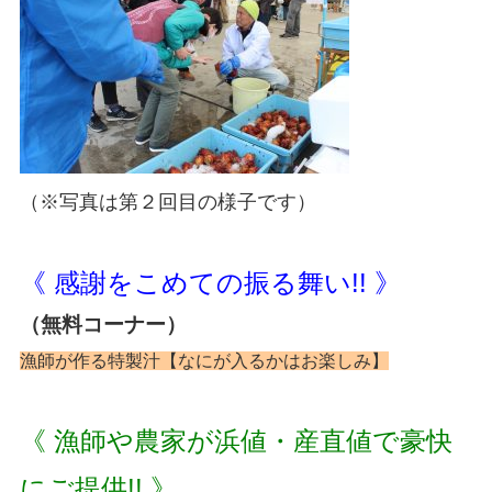
（※写真は第２回目の様子です）
《 感謝をこめての振る舞い!! 》
（無料コーナー）
漁師が作る特製汁【なにが入るかはお楽しみ】
《 漁師や農家が浜値・産直値で豪快
にご提供!! 》