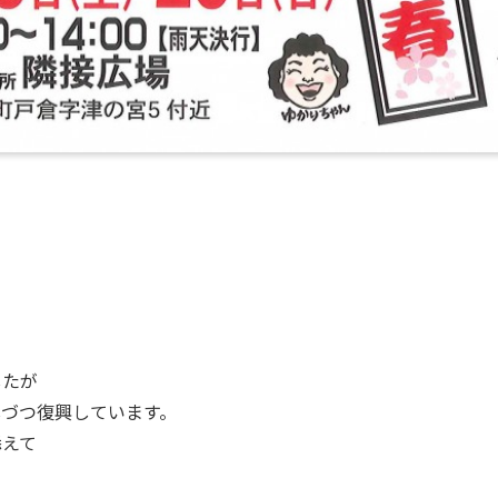
したが
しづつ復興しています。
添えて