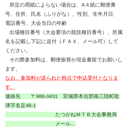
所定の用紙によらない場合は、A４紙に郵便番
号、住所、氏名（ふりがな）、性別、生年月日、
電話番号、大会当日の年齢
出場種目番号（大会要項の競技種目番号）、所属
名を記載し下記に送付（ＦＡＸ、メール可）して
ください。
その際参加料は、郵便振替か現金書留でお願いし
ます。
なお、参加料が送られた時点で申込受付となりま
す。
連絡先 〒988-0431 宮城県本吉郡南三陸町歌
津字名足46-1
たつがねＭＴＢ大会事務局
メール…