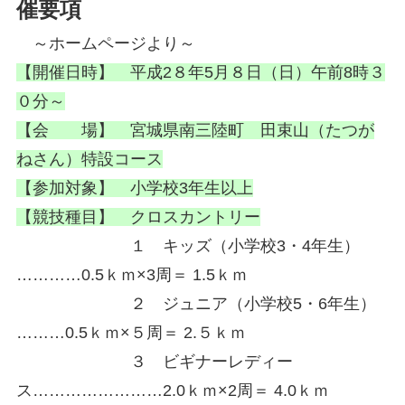
催要項
～ホームページより～
【開催日時】 平成2８年5月８日（日）午前8時３
０分～
【会 場】 宮城県南三陸町 田束山（たつが
ねさん）特設コース
【参加対象】 小学校3年生以上
【競技種目】 クロスカントリー
１ キッズ（小学校3・4年生）
…………0.5ｋｍ×3周＝ 1.5ｋｍ
２ ジュニア（小学校5・6年生）
………0.5ｋｍ×５周＝ 2.５ｋｍ
３ ビギナーレディー
ス……………………2.0ｋｍ×2周＝ 4.0ｋｍ