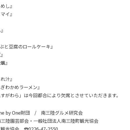
こめし』
ウマイ』
ん』
かぶと豆腐のロールケーキ』
ば』
牡蠣』
』
みれ汁』
ねぎわかめラーメン』
処すがわら」は今回都合により欠席とさせていただきます。
 by One財団 / 南三陸グルメ研究会
南三陸園芸部会・一般社団法人南三陸町観光協会
会 ☎0226-47-2550