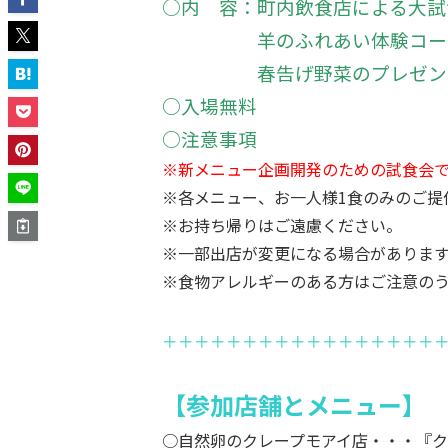
○内 容：町内飲食店による大試
羊のふれあい体験コーナー
春告げ野菜のプレゼント企
○入場無料
○注意事項
※新メニュー企画開発のための試食会
※各メニュー、お一人様1食のみのご提
※お持ち帰りはご遠慮ください。
※一部出店が変更になる場合がありま
※食物アレルギーのある方はご注意の
＋＋＋＋＋＋＋＋＋＋＋＋＋＋＋＋＋
【参加店舗とメニュー】
○自然卵のクレープモアイ店・・・『ク