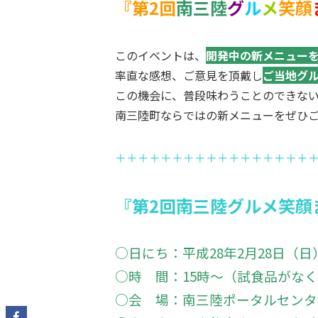
『第2回
南三陸
グ
ル
メ
笑顔
このイベントは、
開発中の新メニュー
率直な感想、ご意見を頂戴し
ご当地グ
この機会に、普段味わうことのできな
南三陸町ならではの新メニューをぜひ
＋＋＋＋＋＋＋＋＋＋＋＋＋＋＋＋＋
『第2回南三陸グルメ笑顔
○日にち：平成28年2月28日（日
○時 間：15時〜（試食品がな
○会 場：南三陸ポータルセンタ