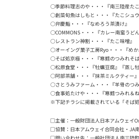
○季節料理志のや・・・『南三陸産た
○創菜旬魚はしもと・・・『たこシュ
○弁慶鮨・・・『なめろう茶漬け』
○COMMONS・・・『カレー南蛮うど
○レストラン神割・・・『たこ味噌』
○オーイング菓子工房Ryo・・・『め
○そば処京極・・・『寒鱈のつみれそ
○松原食堂・・・『牡蠣豆腐』『蒸し
○阿部茶舗・・・『抹茶ミルクティー
○さとうみファーム・・・『羊骨のつ
○食事処たけや・・・『寒鱈つみれ＆
※下記チラシに掲載されている「そば
□主催：一般財団法人日本アムウェイOne
□協賛：日本アムウェイ合同会社・JA
□問い合わせ先：一般社団法人南三陸町観光協