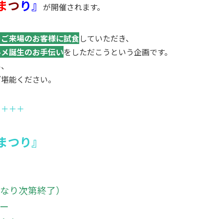
ま
つ
り』
が開催されます。
をご来場のお客様に試食
していただき、
ルメ誕生のお手伝い
をしただこうという企画です。
い、
ご堪能ください。
＋＋＋＋
まつり』
）
くなり次第終了）
ー