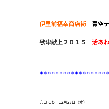
伊里前福幸商店街
青空テ
歌津献上２０１５
活あ
＊＊＊＊＊＊＊＊＊＊＊＊＊＊＊＊＊
○日にち：12月23日（水）