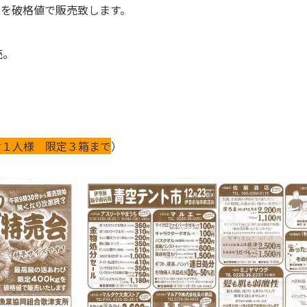
g
を破格値で販売致します。
売。
お１人様 限定３箱まで
）