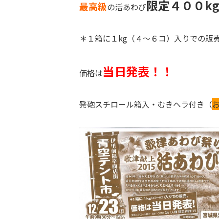
限定４００k
最高級
の活あわび
＊１箱に１kg（４～６コ）入りでの販
当日発表！！
価格は
発砲スチロール箱入・むきヘラ付き（