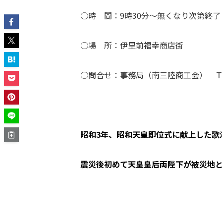
○時 間：9時30分〜無くなり次第終了
○場 所：伊里前福幸商店街
○問合せ：事務局（南三陸商工会） ＴＥＬ 
昭和3年、昭和天皇即位式に献上した歌
震災後初めて天皇皇后両陛下が被災地