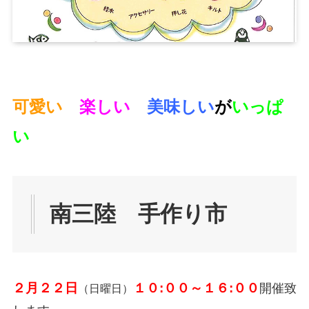
可愛い
楽しい
美味しい
が
いっぱ
い
南三陸 手作り市
２月２２日
１０:００～１６:００
開催致
（日曜日）