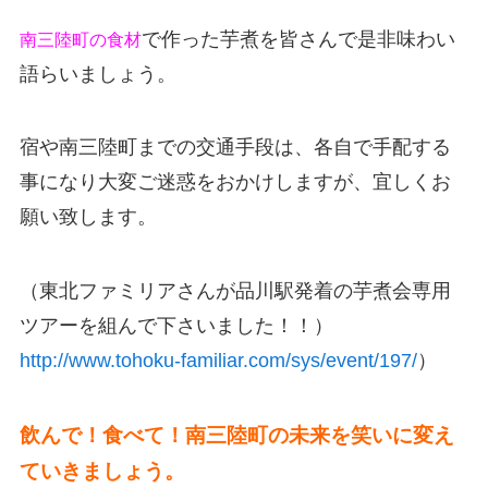
で作った芋煮を皆さんで是非味わい
南三陸町の食材
語らい
ましょう。
宿や南三陸町までの交通手段は、各自で手配する
事になり
大変ご迷惑をおかけしますが、宜しくお
願い致します。
（東北ファミリアさんが品川駅発着の芋
煮会専用
ツアーを組んで下さいました！！）
http://
www.tohoku-familiar.com/
sys/event/197/
）
飲んで！食べて！南三陸町の未来を笑いに変え
ていきまし
ょう。