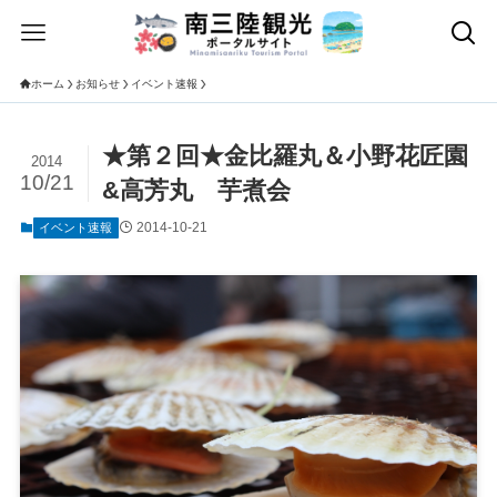
ホーム
お知らせ
イベント速報
★第２回★金比羅丸＆小野花匠園
2014
10/21
&高芳丸 芋煮会
2014-10-21
イベント速報