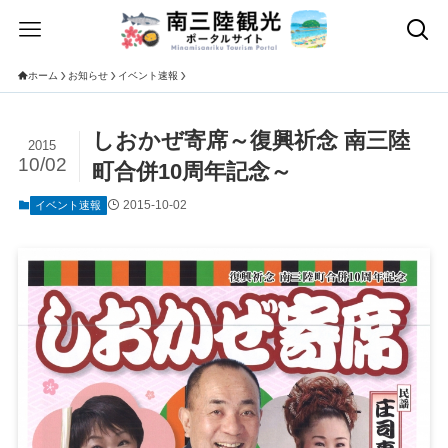
ホーム
お知らせ
イベント速報
しおかぜ寄席～復興祈念 南三陸
2015
10/02
町合併10周年記念～
2015-10-02
イベント速報