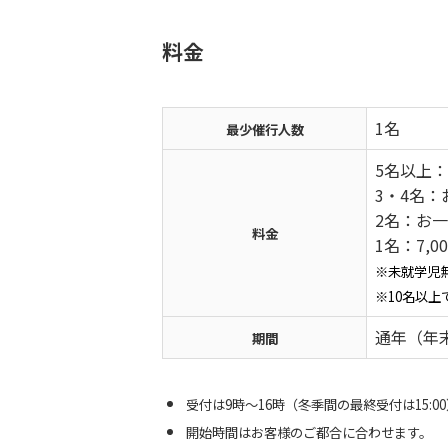
料金
1名
最少催行人数
5名以上：
3・4名：
2名：お一
料金
1名：7,0
※未就学児
※10名以
通年（年
期間
受付は9時～16時（冬季間の最終受付は15:0
開始時間はお客様のご都合に合わせます。