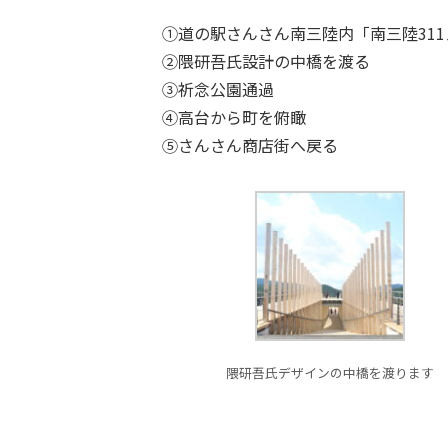
①道の駅さんさん南三陸内「南三陸31
②隈研吾氏設計の中橋を渡る
③祈念公園通過
④高台から町を俯瞰
⑤さんさん商店街へ戻る
隈研吾氏デザインの中橋を渡ります