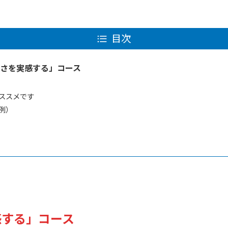
目次
高さを実感する」コース
ススメです
例）
感する」コース