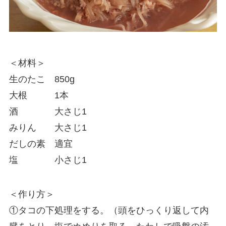
＜材料＞
生のたこ 850g
大根 1本
酒 大さじ1
みりん 大さじ1
だしの素 適宜
塩 小さじ1
＜作り方＞
①タコの下処理をする。（頭をひっくり返して内