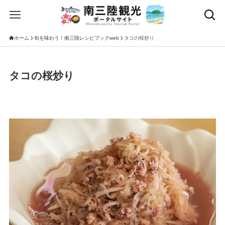
ホーム
旬を味わう！南三陸レシピブックweb
タコの桜炒り
タコの桜炒り