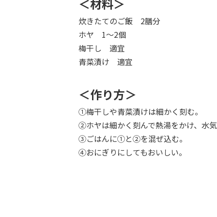
＜材料＞
炊きたてのご飯 2膳分
ホヤ 1～2個
梅干し 適宜
青菜漬け 適宜
＜作り方＞
①梅干しや青菜漬けは細かく刻む。
②ホヤは細かく刻んで熱湯をかけ、水気
③ごはんに①と②を混ぜ込む。
④おにぎりにしてもおいしい。