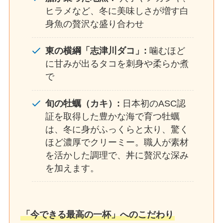
ヒラメなど、冬に美味しさが増す白
身魚の贅沢な盛り合わせ
東の横綱「志津川ダコ」:
噛むほど
に甘みが出るタコを刺身や柔らか煮
で
旬の牡蠣（カキ）:
日本初のASC認
証を取得した豊かな海で育つ牡蠣
は、冬に身がふっくらと太り、驚く
ほど濃厚でクリーミー。職人が素材
を活かした調理で、丼に贅沢な深み
を加えます。
「今できる最高の一杯」へのこだわり