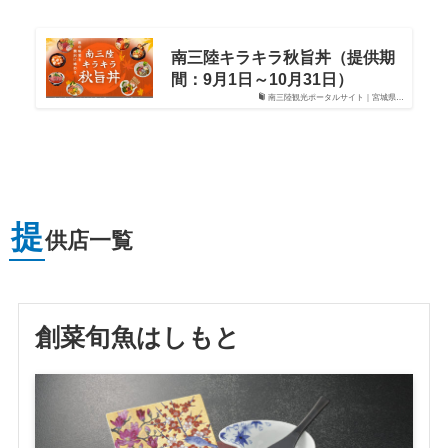
南三陸キラキラ秋旨丼（提供期
間：9月1日～10月31日）
南三陸観光ポータルサイト｜宮城県…
提
供店一覧
創菜旬魚はしもと