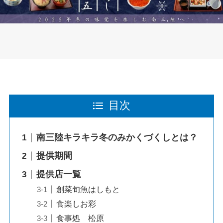
目次
南三陸キラキラ冬のみかくづくしとは？
提供期間
提供店一覧
創菜旬魚はしもと
食楽しお彩
食事処 松原