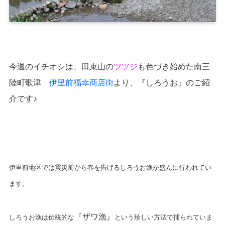
今週のイチオシは、田束山の
ツツジ
も色づき始めた南三
陸町歌津
伊里前福幸商店街
より、『しろうお』のご紹
介です♪
伊里前地区では震災前から春を告げるしろうお漁が盛んに行われてい
ます。
『ザワ漁』
しろうお漁は伝統的な
という珍しい方法で捕られていま