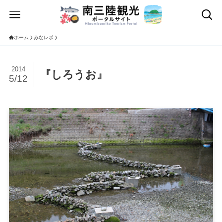
ホーム
みなレポ
2014
『しろうお』
5/12