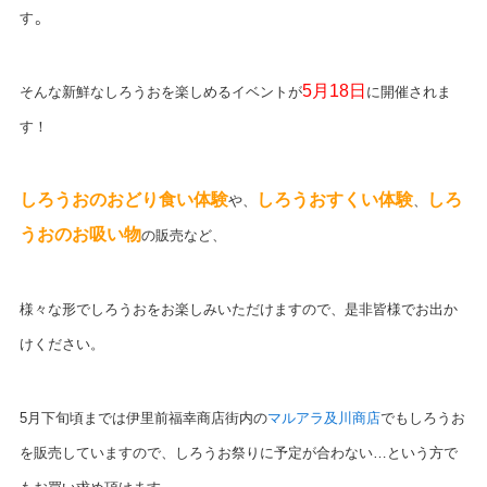
。
す
5月18日
そんな新鮮なしろうおを楽しめるイベントが
に開催されま
す！
しろうおのおどり食い体験
しろうおすくい体験
しろ
や、
、
うおのお吸い物
の販売など、
様々な形でしろうおをお楽しみいただけますので、是非皆様でお出か
けください。
5月下旬頃までは伊里前福幸商店街内の
マルアラ及川商店
でもしろうお
を販売していますので、しろうお祭りに予定が合わない…という方で