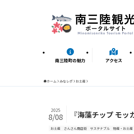
南三陸町の魅力
アクセス
ホーム
みなレポ
お土産
2025
『海藻チップ モッ
8/08
お土産
さんさん商店街
サステナブル
物産・お土産