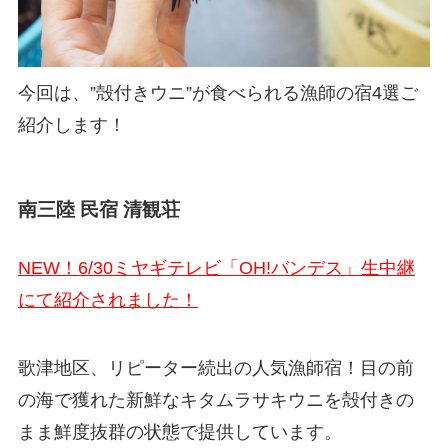
今回は、”殻付きウニ”が食べられる漁師の宿4選ご
紹介します！
南三陸 民宿 清観荘
NEW！6/30ミヤギテレビ「OH!バンデス」生中継
にて紹介されました！
歌津地区、リピーター続出の人気漁師宿！目の前
の海で獲れた新鮮なキタムラサキウニを殻付きの
まま鮮度抜群の状態で提供しています。