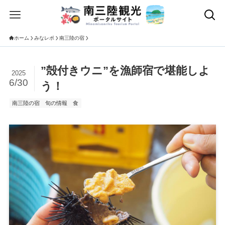
ホーム
みなレポ
南三陸の宿
”殻付きウニ”を漁師宿で堪能しよ
2025
6/30
う！
南三陸の宿
旬の情報
食