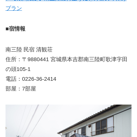
プラン
■宿情報
南三陸 民宿 清観荘
住所：〒9880441 宮城県本吉郡南三陸町歌津字田
の頭105-1
電話：0226-36-2414
部屋：7部屋