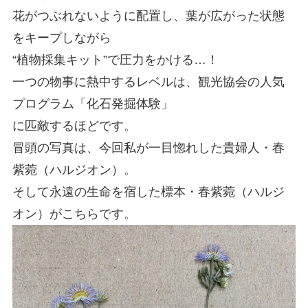
花がつぶれないように配置し、葉が広がった状態
をキープしながら
“植物採集キット”で圧力をかける…！
一つの物事に熱中するレベルは、観光協会の人気
プログラム「化石発掘体験」
に匹敵するほどです。
冒頭の写真は、今回私が一目惚れした貴婦人・
春
紫菀（ハルジオン）。
そして永遠の生命を宿した標本・春紫菀（ハルジ
オン）がこちらです。