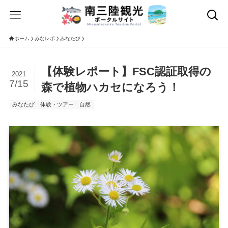
ホーム
みなレポ
みなたび
【体験レポート】FSC認証取得の
2021
7/15
森で植物ハカセになろう！
みなたび
体験・ツアー
自然