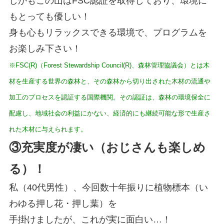
しかもこの山はFSC認証を取得しており、環境に
もとっても優しい！
身も心もリラックスできる環境で、プログラムを
お楽しみ下さい！
※FSC(R)（Forest Stewardship Council(R)、森林管理協議会）とは木
材を生産する世界の森林と、
その森林から切り出された木材の流通や
加工のプロセスを認証する国際機関。その認証は、森林の
環境保全に
配慮し、地域社会の利益にかない、経済的にも継続可能な形で生産さ
れた木材に与えられます。
③充実度が凄い（おじさんも楽しめ
る）！
私（40代男性）、今回数十年振りに植物標本（い
わゆる押し花・押し葉）を
手掛けましたが、これが実に面白い…！