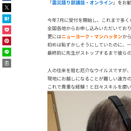
「
震災語り部講話・オンライン
」をお
今年7月に受付を開始し、これまで多く
全国各地からお申し込みいただいてお
更には
ニューヨーク・マンハッタン
か
初めは恥ずかしそうにしていたのに、
最終的に先生がストップするまで彼ら
人の往来を阻む厄介なウイルスですが
現地にお越しになることが難しい遠方
これで貴重な経験！と日々スキルを磨