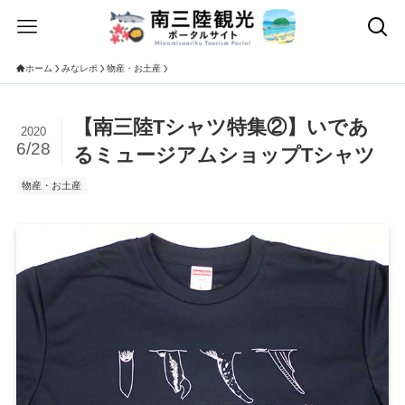
ホーム
みなレポ
物産・お土産
【南三陸Tシャツ特集②】いであ
2020
6/28
るミュージアムショップTシャツ
物産・お土産