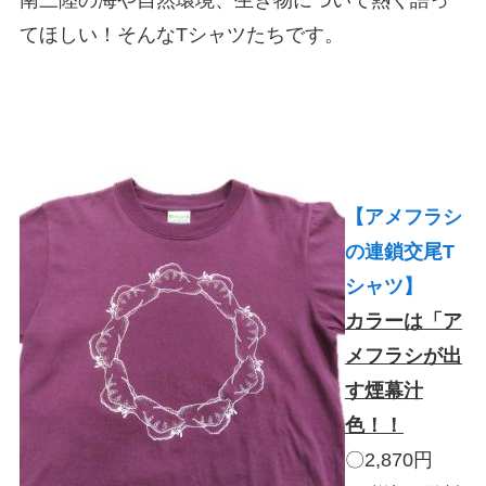
南三陸の海や自然環境、生き物について熱く語っ
てほしい！そんなTシャツたちです。
【アメフラシ
の連鎖交尾T
シャツ】
カラーは「
ア
メフラシが出
す煙幕汁
色！！
〇2,870円