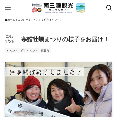
ホーム
みなレポ
イベント
町内イベント
2019
寒鱈牡蠣まつりの様子をお届け！
1/25
イベント
町内イベント
福興市