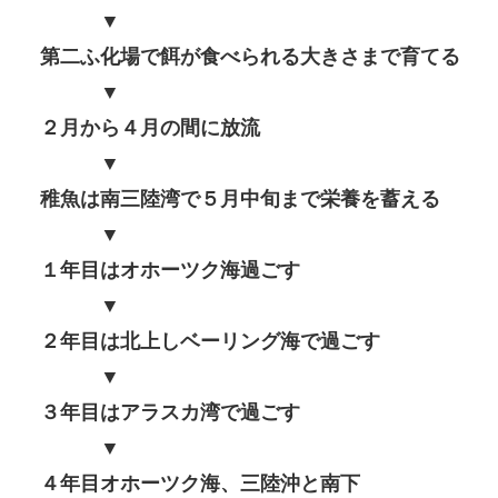
▼
第二ふ化場で餌が食べられる大きさまで育てる
▼
２月から４月の間に放流
▼
稚魚は南三陸湾で５月中旬まで栄養を蓄える
▼
１年目はオホーツク海過ごす
▼
２年目は北上しベーリング海で過ごす
▼
３年目はアラスカ湾で過ごす
▼
４年目オホーツク海、三陸沖と南下