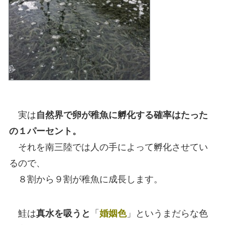
実は
自然界で卵が稚魚に孵化する確率はたった
の１パーセント。
それを南三陸では人の手によって孵化させてい
るので、
８割から９割が稚魚に成長します。
鮭は
真水を吸うと
「
婚姻色
」というまだらな色