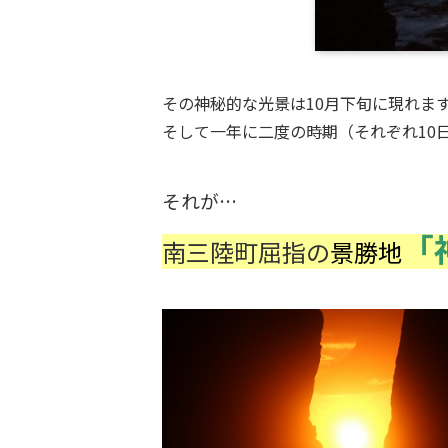
その神秘的な光景は10月下旬に現れま
そして一年に二度の時期（それぞれ10
それが…
「
南三陸町屈指の
景勝地