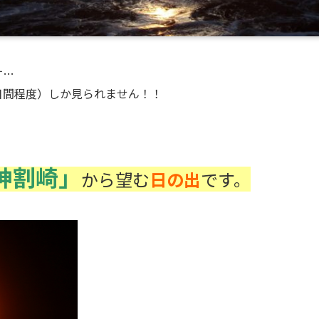
す…
日間程度）しか見られません！！
神割崎」
から望む
日の出
です。