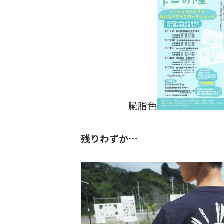
臙脂色
残りわずか…