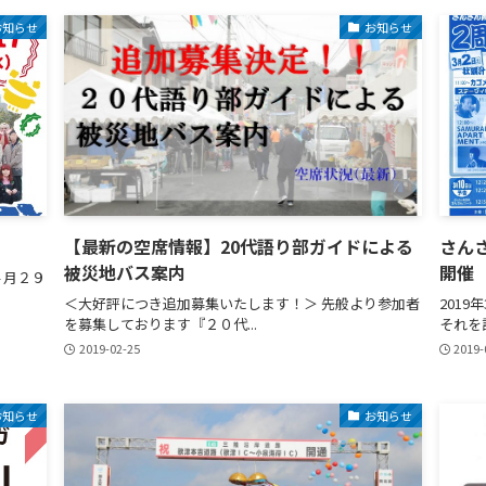
お知らせ
お知らせ
【最新の空席情報】20代語り部ガイドによる
さん
被災地バス案内
開催
４月２９
＜大好評につき追加募集いたします！＞ 先般より参加者
201
を募集しております『２０代...
それを記
2019-02-25
2019-
お知らせ
お知らせ