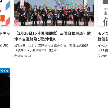
トキャ
【2月16日15時供用開始】三陸自動車道・歌
モノ
津本吉道路及び歌津北IC
価値
締め切り
2月16日（土）、三陸沿岸道路のうち、歌津本吉道路
イベン
（歌津IC～小泉海岸IC） 並びに...
vol.
2019-02-16
2019-
お知らせ