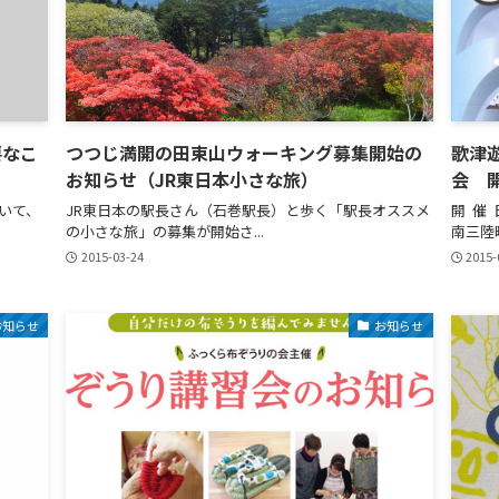
要なこ
つつじ満開の田束山ウォーキング募集開始の
歌津
お知らせ（JR東日本小さな旅）
会 
いて、
JR東日本の駅長さん（石巻駅長）と歩く「駅長オススメ
開 催 
の小さな旅」の募集が開始さ...
南三陸
2015-03-24
2015-
お知らせ
お知らせ