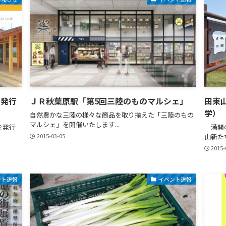
を発行
ＪＲ秋葉原駅「第5回三陸のものマルシェ」
田束
学）
自然豊かな三陸の様々な商品を取り揃えた「三陸のもの
マルシェ」を開催いたします...
を発行
満開の
2015-03-05
山新た
2015-
ント速報
イベント速報