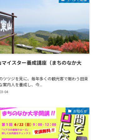
山マイスター養成講座（まちのなか大
ツツジを見に、毎年多くの観光客で賑わう田束
な案内人を養成し、今...
03-04
お知らせ