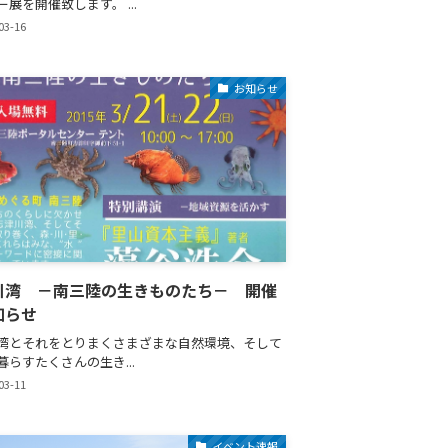
展を開催致します。 ...
03-16
お知らせ
川湾 －南三陸の生きものたち－ 開催
知らせ
湾とそれをとりまくさまざまな自然環境、そして
暮らすたくさんの生き...
03-11
イベント速報