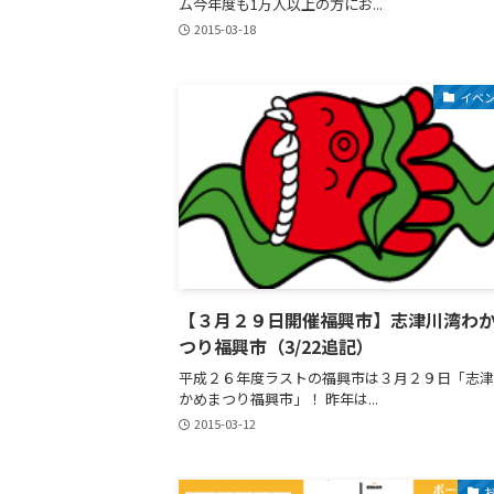
ム今年度も1万人以上の方にお...
2015-03-18
イベ
【３月２９日開催福興市】志津川湾わ
つり福興市（3/22追記）
平成２６年度ラストの福興市は３月２９日「志津
かめまつり福興市」！ 昨年は...
2015-03-12