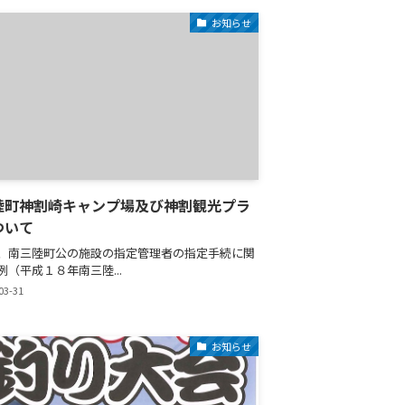
お知らせ
陸町神割崎キャンプ場及び神割観光プラ
ついて
、南三陸町公の施設の指定管理者の指定手続に関
例（平成１８年南三陸...
03-31
お知らせ