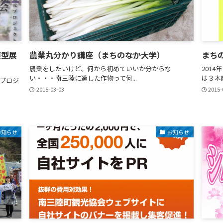
模型展
農業丸分かり講座（まちのなか大学）
まち
農業をしたいけど、何から初めていいか分からな
201
い・・・南三陸に適した作物って何...
は３本開
プロジ
2015-03-03
2015-
お知らせ
お知らせ