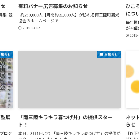
らせ
有料バナー広告募集のお知らせ
ひこ
につ
集! 観
約250,000人【月間約21,000人】が訪れる南三陸町観光
協会のホームページで...
毎年恒
2015-03-02
が開催さ
2015-
お知らせ
お知らせ
模型展
「南三陸キラキラ春つげ丼」の提供スター
ネッ
ト！
らせ
プロジ
本日、3月1日より 「南三陸キラキラ春つげ丼」の提供が
【以下