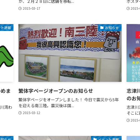
が、２月２８日に店舗を移転...
ポスター
2015-03-17
2015-
ント速報
お知らせ
かめま
繁体字ページオープンのお知らせ
志津
のお
繁体字ページをオープンしました！ 今日で震災から5年
を迎える南三陸。震災後は国...
川湾わ
志津川
2015-03-12
そこに
2015-
お知らせ
イベント速報