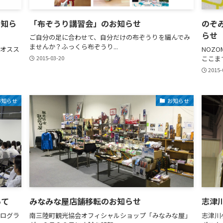
お知ら
「布ぞうり講習会」のお知らせ
のぞ
らせ
ご自分の足に合わせて、自分だけの布ぞうりを編んでみ
ませんか？ふっくら布ぞうり...
オスス
NOZO
2015-03-20
ここま
2015-
お知らせ
お知らせ
いて
みなみな屋店舗移転のお知らせ
志津
ログラ
南三陸町観光協会オフィシャルショップ「みなみな屋」
志津川