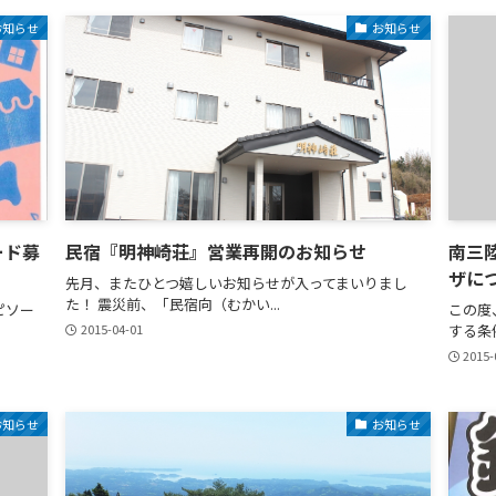
お知らせ
お知らせ
ード募
民宿『明神崎荘』営業再開のお知らせ
南三
ザに
先月、またひとつ嬉しいお知らせが入ってまいりまし
た！ 震災前、「民宿向（むかい...
ピソー
この度
2015-04-01
する条
2015-
お知らせ
お知らせ