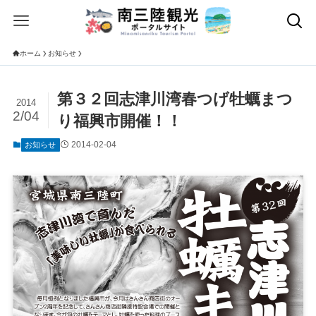
ホーム
お知らせ
第３２回志津川湾春つげ牡蠣まつ
2014
2/04
り福興市開催！！
2014-02-04
お知らせ