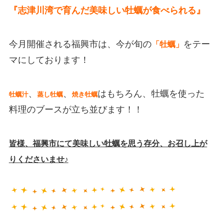
『志津川湾で育んだ美味しい牡蠣が食べられる』
今月開催される福興市は、今が旬の
をテー
「牡蠣」
マにしております！
、
、
はもちろん、牡蠣を使った
牡蠣汁
蒸し牡蠣
焼き牡蠣
料理のブースが立ち並びます！！
皆様、福興市にて美味しい牡蠣を思う存分、お召し上が
りくださいませ♪