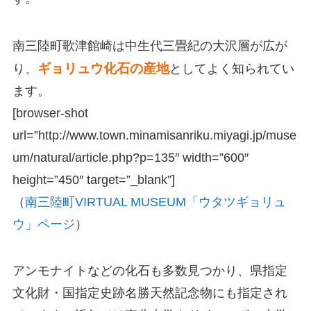
南三陸町歌津館崎は中生代三畳紀の大沢層が広が
ギョリュウ化石の産地
り、
としてよく知られてい
ます。
[browser-shot
url=”http://www.town.minamisanriku.miyagi.jp/muse
um/natural/article.php?p=135″ width=”600″
height=”450″ target=”_blank”]
（
南三陸町VIRTUAL MUSEUM「ウタツギョリュ
ウ」ページ
）
アンモナイトなどの化石も多数見つかり、県指定
文化財・
国指定史跡名勝天然記念物にも指定され