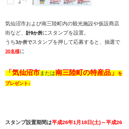
気仙沼市および南三陸町内の観光施設や仮設商店
街など、
にスタンプを設置。
計9か所
うち
スタンプを押して応募すると、抽選で
3か所で
に
30名様
「気仙沼市
南三陸町の特産品」
または
を
プレゼント♪
スタンプ設置期間は
平成26年1月18日(土)～平成26