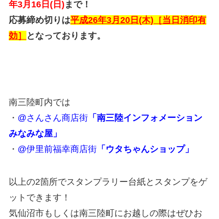
年3月16日(日)
まで！
応募締め切りは
平成26年3月20日(木)［当日消印有
効］
となっております。
南三陸町内では
・
@さんさん商店街
「南三陸インフォメーション
みなみな屋」
・
@伊里前福幸商店街
「ウタちゃんショップ」
以上の2箇所でスタンプラリー台紙とスタンプをゲ
ットできます！
気仙沼市もしくは南三陸町にお越しの際はぜひお