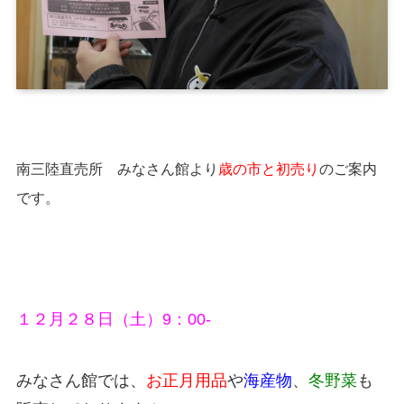
南三陸直売所 みなさん館より
歳の市と初売り
のご案内
です。
１２月２８日（土）9：00-
みなさん館では、
お正月用品
や
海産物
、
冬野菜
も