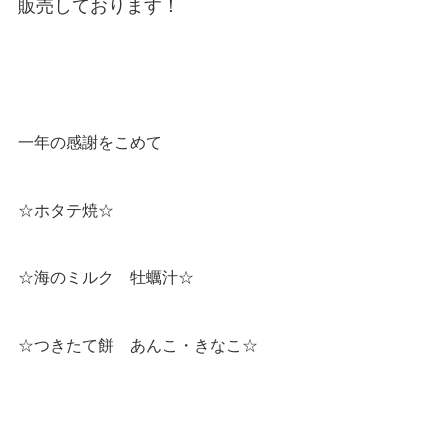
販売しております！
一年の感謝をこめて
☆ホタテ焼☆
☆海のミルク 牡蠣汁☆
☆つきたて餅 あんこ・きなこ☆