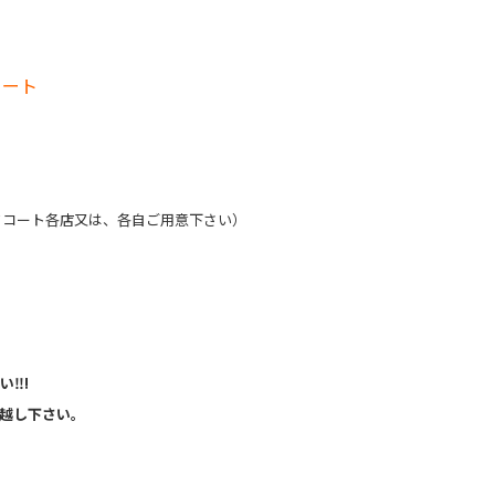
コート
ドコート各店又は、各
自ご用意下さい）
い‼!
越し下さい。