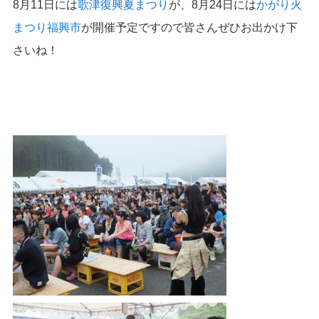
8月11日には
歌津復興夏まつり
が、8月24日には
かがり火
まつり福興市
が開催予定ですので皆さんぜひお出かけ下
さいね！