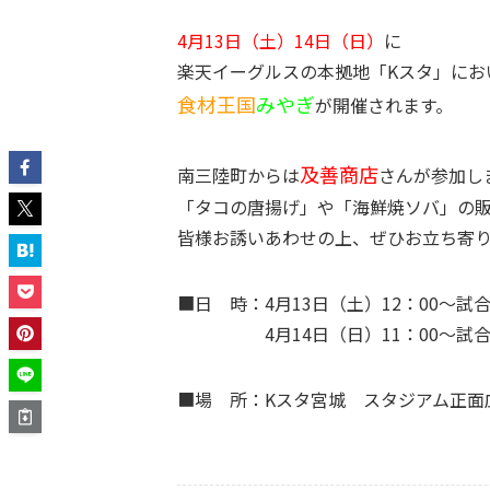
4月13日（土）14日（日）
に
楽天イーグルスの本拠地「Kスタ」にお
食材王国
みやぎ
が開催されます。
及善商店
南三陸町からは
さんが参加し
「タコの唐揚げ」や「海鮮焼ソバ」の
皆様お誘いあわせの上、ぜひお立ち寄
■日 時：4月13日（土）12：00～試
4月14日（日）11：00～試合
■場 所：Kスタ宮城 スタジアム正面