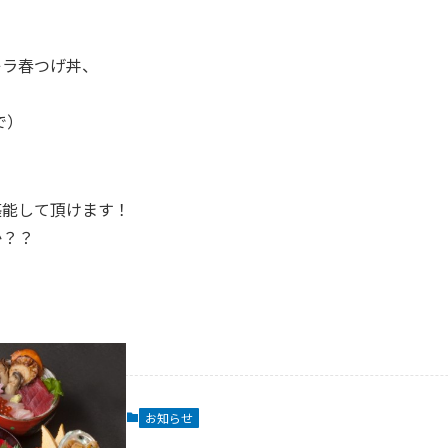
キラ春つげ丼、
で）
。
堪能して頂けます！
か？？
お知らせ