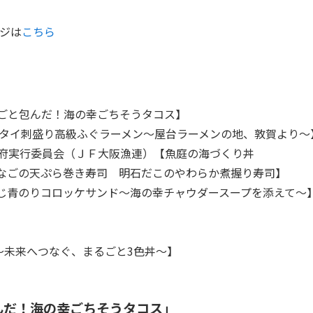
ージは
こちら
が丸ごと包んだ！海の幸ごちそうタコス】
、タイ刺盛り高級ふぐラーメン～屋台ラーメンの地、敦賀より～
阪府実行委員会（ＪＦ大阪漁連）【魚庭の海づくり丼
なごの天ぷら巻き寿司 明石だこのやわらか煮握り寿司】
じ青のりコロッケサンド～海の幸チャウダースープを添えて～
〜未来へつなぐ、まるごと3色丼〜】
包んだ！海の幸ごちそうタコス」