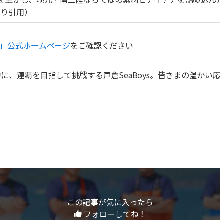
より引用）
プリ」公式ホームページ
をご確認ください
に、連覇を目指して挑戦する戸倉SeaBoys。皆さまの温かい
この記事が気に入ったら
フォローしてね！