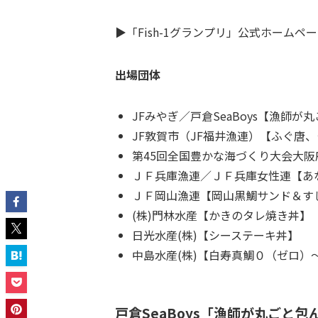
▶「Fish-1グランプリ」公式ホームペ
出場団体
JFみやぎ／戸倉SeaBoys【漁師
JF敦賀市（JF福井漁連）【ふぐ唐
第45回全国豊かな海づくり大会大
ＪＦ兵庫漁連／ＪＦ兵庫女性連【あ
ＪＦ岡山漁連【岡山黒鯛サンド＆す
(株)門林水産【かきのタレ焼き丼】
日光水産(株)【シーステーキ丼】
中島水産(株)【白寿真鯛０（ゼロ）
戸倉SeaBoys「漁師が丸ごと