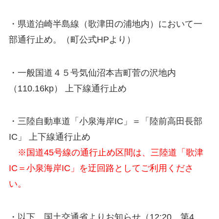
・県道泊崎半島線（歌津田の浦地内）において一
部通行止め。（町公式HPより）
・一般国道４５号気仙沼本吉町菅の沢地内
（110.16kp） 上下線通行止め
・三陸自動車道「小泉海岸IC」＝「陸前高田長部
IC」 上下線通行止め
※国道45号線の通行止め区間は、三陸道「歌津
IC＝小泉海岸IC」を迂回路としてご利用くださ
い。
・以下、国土交通省よりお知らせ（12:20、第4