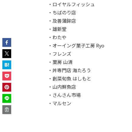
・ロイヤルフィッシュ
・ちばのり店
・及善蒲鉾店
・雄新堂
・わたや
・オーイング菓子工房 Ryo
・フレンズ
・菓房 山清
・丼専門店 海たろう
・創菜旬魚 はしもと
・山内鮮魚店
・さんさん市場
・マルセン