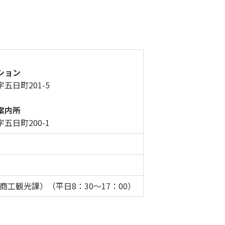
ション
日町201-5
案内所
日町200-1
役場商工観光課）（平日8：30～17：00）