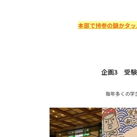
本部で持参の鍋かタッ
企画3 受
毎年多くの学