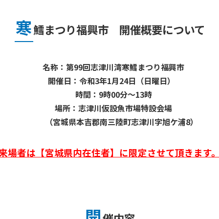
寒
鱈まつり福興市 開催概要について
名称：第99回志津川湾寒鱈まつり福興市
開催日：令和3年1
月24日（日曜日）
時間：9時00分～13時
場所：志津川仮設魚市場特設会場
（宮城県本吉郡南三陸町志津川字旭ケ浦8）
来場者は【宮城県内在住者】に限定させて頂きます
開
催内容