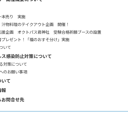
一本売り 実施
・汁物料理のテイクアウト企画 開催！
応援企画 オクトパス君神社 受験合格祈願ブースの設置
者プレゼント！「福のおすそ分け」実施
ついて
ルス感染防止対策について
る対策について
へのお願い事項
ついて
情報
るお問合せ先