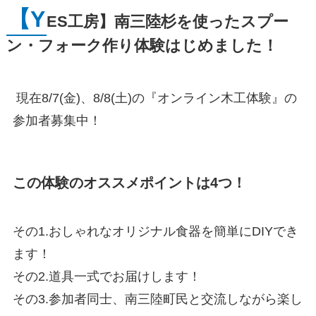
【Y
ES工房】南三陸杉を使ったスプー
ン・フォーク作り体験はじめました！
現在
8/7(
金
)
、
8/8(
土
)
の『オンライン木工体験』の
参加者募集中！
この体験のオススメポイントは
4
つ！
その
1.
おしゃれなオリジナル食器を簡単に
DIY
でき
ます！
その
2.
道具一式でお届けします！
その
3.
参加者同士、南三陸町民と交流しながら楽し