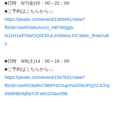
■日時 8/7(
金
)
20
：
00
～
22
：
00
■ご予約はこちらから↓↓
https://peatix.com/event/1565661/view?
fbclid=IwAR3alsAIvx3_HB766ggb-
NJ2H1wPSWGQ0FDULmShlevLFiCSk6x_5HaOvB
0
■日時 8/8(
土
)
14
：
00
～
16
：
00
■ご予約はこちらから↓↓
https://peatix.com/event/1567631/view?
fbclid=IwAR28aifvC9l6PHzCiujmVuONOPQ2ZJChq
550R9EtlqfiqTOf-eb52OauO9E