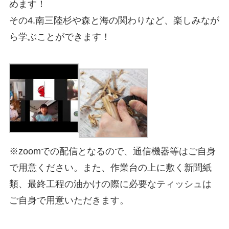
めます！
その
4.
南三陸杉や森と海の関わりなど、楽しみなが
ら学ぶことができます！
※
zoom
での配信となるので、通信機器等はご自身
で用意ください。また、作業台の上に敷く新聞紙
類、最終工程の油かけの際に必要なティッシュは
ご自身で用意いただきます。