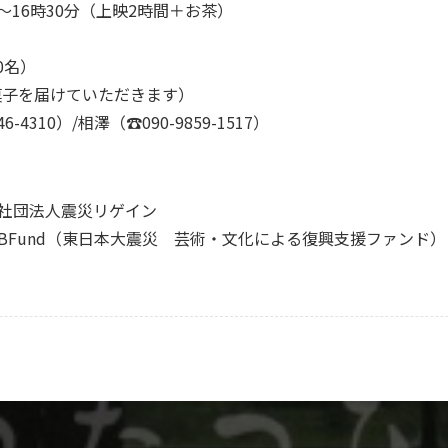
分〜16時30分（上映2時間＋お茶）
0名）
菓子を届けていただきます）
310）/相澤（☎090-9859-1517）
般社団法人震災リゲイン
BFund（東日本大震災 芸術・文化による復興支援ファンド）