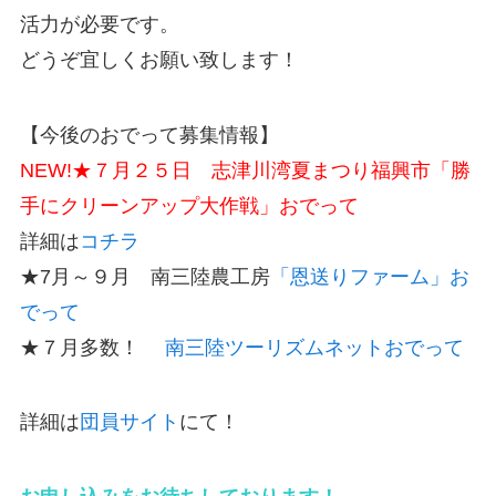
活力が必要です。
どうぞ宜しくお願い致します！
【今後のおでって募集情報】
NEW!★７月２５日 志津川湾夏まつり福興市
「勝
手にクリーンアップ大作戦」おでって
詳細は
コチラ
★7月～９月 南三陸農工房
「恩送りファーム」お
でって
★７月多数！
南三陸ツーリズムネットおでって
詳細は
団員サイト
にて！