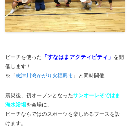
「すなはまアクティビティ」
ビーチを使った
を開
催します！
※『
志津川湾かがり火福興市
』と同時開催
震災後、初オープンとなった
サンオーレそではま
海水浴場
を会場に、
ビーチならではのスポーツを楽しめるブースを設
けます。