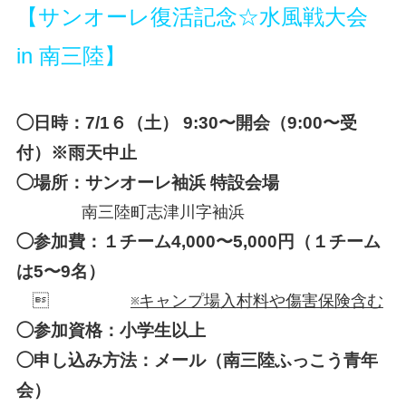
【サンオーレ復活記念☆水風戦大会
in 南三陸】
◯日時：7/1６（土） 9:30〜開会（9:00〜受
付）※雨天中止
◯場所：サンオーレ袖浜 特設会場
南三陸町志津川字袖浜
◯参加費：１チーム4,000〜5,000円（１チーム
は5〜9名）

※キャンプ場入村料や傷害保険含む
◯参加資格：小学生以上
◯申し込み方法：メール（南三陸ふっこう青年
会）