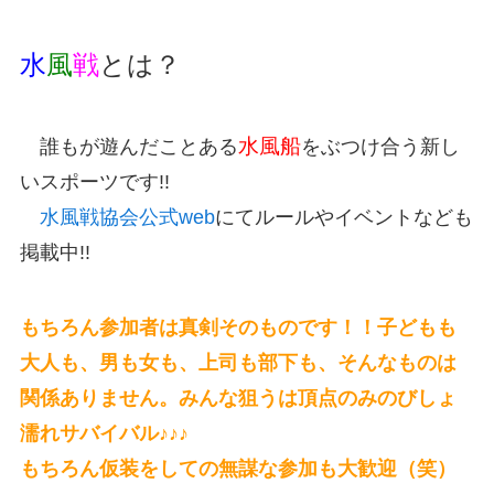
水
風
戦
とは？
水風船
誰もが遊んだことある
をぶつけ合う新し
いスポーツです!!
水風戦協会公式web
にてルールやイベントなども
掲載中!!
もちろん参加者は真剣そのものです！！子どもも
大人も、男も女も、上司も部下も、そんなものは
関係ありません。みんな狙うは頂点のみのびしょ
濡れサバイバル♪♪♪
もちろん仮装をしての無謀な参加も大歓迎（笑）