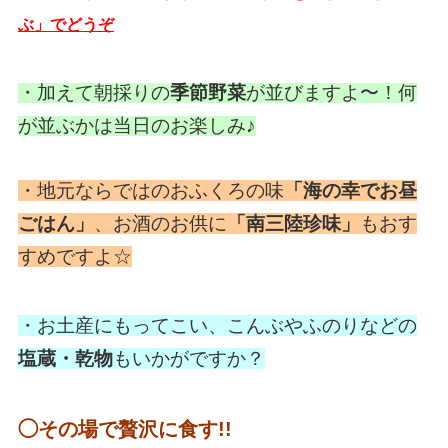
ぶ」でどうぞ
・加えて朝採りの
季節野菜
が並びますよ〜！何
が並ぶかは当日のお楽しみ♪
・地元ならではのおふくろの味
「海の幸でお昼
ごはん」
、お酒のお供に
「南三陸珍味」
もおす
すめですよ☆
・お土産にもってこい、こんぶやふのりなどの
塩蔵・乾物
もいかがですか？
◯その場で贅沢に食す!!