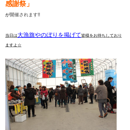
感謝祭」
が
開催されます!!
大漁旗やのぼりを掲げて
当日は
皆様をお待ちしており
ますよ☆