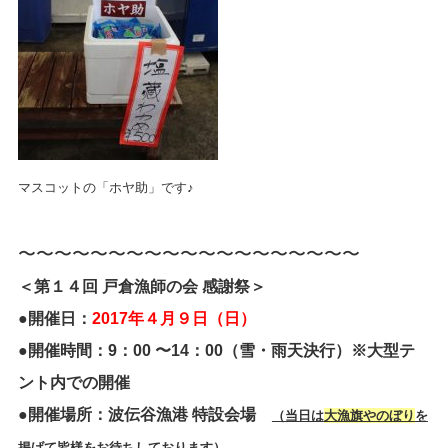
マスコットの「ホヤ助」です♪
〜〜〜〜〜〜〜〜〜〜〜〜〜〜〜〜〜〜〜
＜第１４回 戸倉漁師の会 感謝祭＞
●開催日：
2017年４月９
日（日）
●開催時間：9：00 〜14：00（雪・雨天決行）※大型テ
ント内での開催
●開催場所：波伝谷漁港 特設会場
（当日は
大漁旗やのぼり
を
掲げて皆様をお待ちしております）