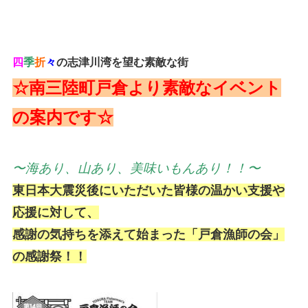
四
季
折
々
の志津川湾を望む素敵な街
☆南三陸町戸倉より素敵なイベント
の案内です☆
〜海あり、山あり、美味いもんあり！！〜
東日本大震災後にいただいた皆様の温かい支援や
応援に対して、
感謝の気持ちを添えて始まった「戸倉漁師の会」
の感謝祭！！