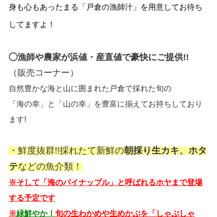
身も心もあったまる「戸倉の漁師汁」を用意してお待ち
してますよ！
◯漁師や農家が浜値・産直値で豪快にご提供!!
（販売コーナー）
自然豊かな海と山に囲まれた戸倉で採れた旬の
「海の幸」と「山の幸」を豊富に揃えてお持ちしており
ます!
・鮮度抜群!!採れたて新鮮の
朝採り生カキ、ホタ
テ
などの魚介類！
※そして「海のパイナップル」と呼ばれる
ホヤまで登場
する予定です
※
緑鮮やか！
旬の生わかめや生めかぶを「しゃぶしゃ