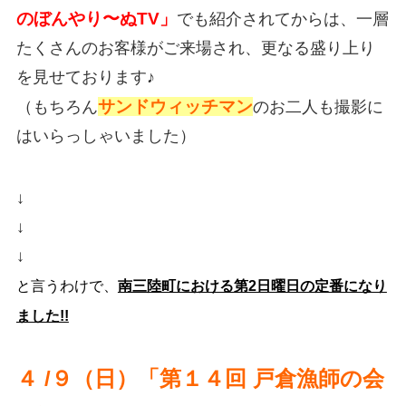
のぼんやり〜ぬTV」
でも紹介されてからは、一層
たくさんのお客様がご来場され、更なる盛り上り
を見せております♪
サンドウィッチマン
（もちろん
のお二人も撮影に
はいらっしゃいました）
↓
↓
↓
と言うわけで、
南三陸町における第2日曜日の定番になり
ました!!
４ /９
（日）「第１４回 戸倉漁師の会