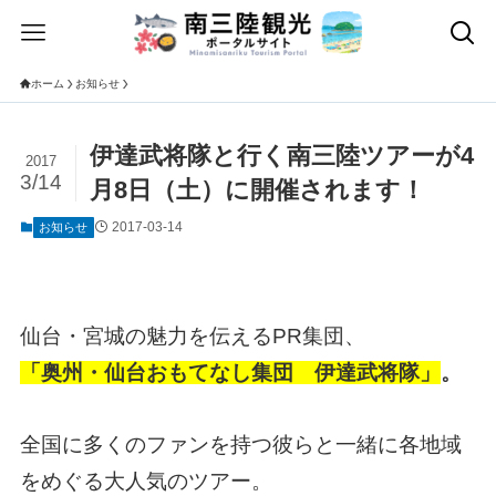
ホーム
お知らせ
伊達武将隊と行く南三陸ツアーが4
2017
3/14
月8日（土）に開催されます！
2017-03-14
お知らせ
仙台・宮城の魅力を伝えるPR集団、
「奥州・仙台おもてなし集団 伊達武将隊」
。
全国に多くのファンを持つ彼らと一緒に各地域
をめぐる大人気のツアー。