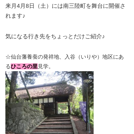
来月4月8日（土）には南三陸町を舞台に開催さ
れます♪
気になる行き先をちょっとだけご紹介♪
☆仙台藩養蚕の発祥地、入谷（いりや）地区にあ
る
ひころの里
見学。