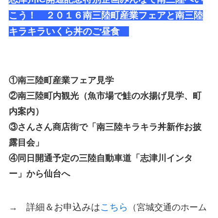
こう！ ２０１６南三陸町産業フェアと南三陸
キラキラいくら丼のご昼食
①南三陸町産業フェア見学
②南三陸町内観光（魚市場で鮭の水揚げ見学、町
内案内）
③さんさん商店街で「南三陸キラキラ丼新作お披
露目会」
④同日開通予定の三陸自動車道「志津川インタ
ー」から仙台へ
詳細＆お申込みは
こちら
→
（宮城交通のホーム