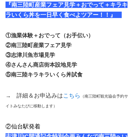
『南三陸町産業フェア見学＋おでって＋キラキ
ラいくら丼を一日早く食べよツアー！！』
①漁業体験＋おでって（お手伝い）
②南三陸町産業フェア見学
③志津川魚市場見学
④さんさん商店街本設地見学
⑤南三陸キラキラいくら丼試食
詳細＆お申込みは
こちら
→
（南三陸町観光協会予約サ
イトみなたびに移動します）
②仙台駅発着
志津川IC開通記念特別企画みんなで南三陸へい