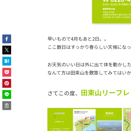
早いもので4月もあと2日。。
ここ数日はすっかり春らしい天候にな
お天気のいい日は外に出て体を動かし
なんて方は田束山を散策してみてはい
田束山リーフレ
さてこの度、