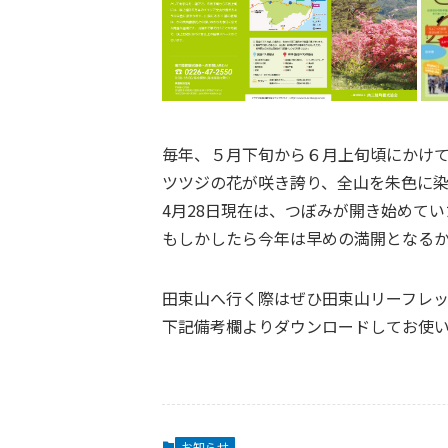
毎年、５月下旬から６月上旬頃にかけ
ツツジの花が咲き誇り、全山を朱色に染
4月28日現在は、つぼみが開き始めて
もしかしたら今年は早めの満開となる
田束山へ行く際はぜひ田束山リーフレ
下記備考欄よりダウンロードしてお使
お知らせ