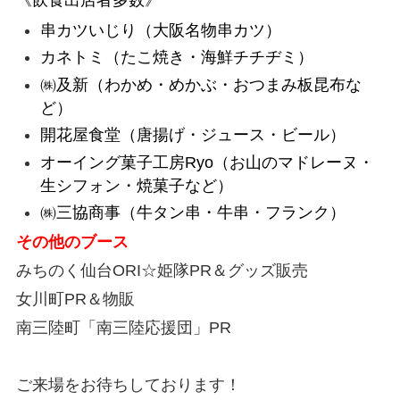
《飲食出店者多数》
串カツいじり（大阪名物串カツ）
カネトミ（たこ焼き・海鮮チチヂミ）
㈱及新（わかめ・めかぶ・おつまみ板昆布な
ど）
開花屋食堂（唐揚げ・ジュース・ビール）
オーイング菓子工房Ryo（お山のマドレーヌ・
生シフォン・焼菓子など）
㈱三協商事（牛タン串・牛串・フランク）
その他のブース
みちのく仙台ORI☆姫隊PR＆グッズ販売
女川町PR＆物販
南三陸町「南三陸応援団」PR
ご来場をお待ちしております！