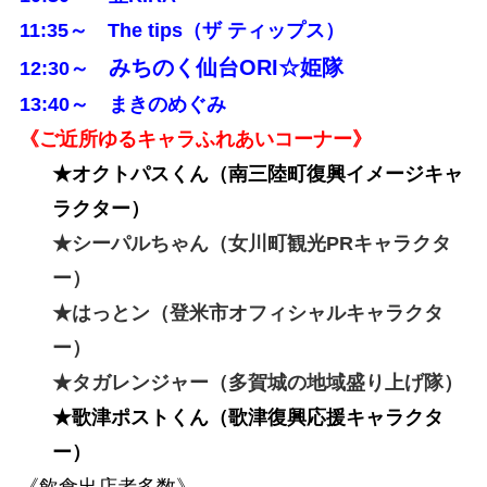
11:35～
The tips
（
ザ ティップス
）
みちのく仙台ORI☆姫隊
12:30～
13:40～
まきのめぐみ
《ご近所ゆるキャラふれあいコーナー》
★オクトパスくん（南三陸町復興イメージキャ
ラクター）
★シーパルちゃん（女川町観光PRキャラクタ
ー）
★はっとン（登米市オフィシャルキャラクタ
ー）
★タガレンジャー（多賀城の地域盛り上げ隊）
★歌津ポストくん（歌津復興応援キャラクタ
ー）