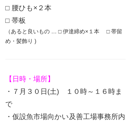
□ 腰ひも×２本
□ 帯板
（あると良いもの … □ 伊達締め×１本 □ 帯留
め・髪飾り )
【日時・場所】
・７月３０日(土) １０
時～１６時ま
で
・仮設魚市場向かい及善工場事務所内