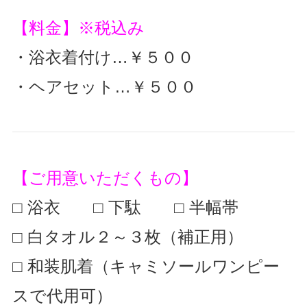
【料金】※税込み
・浴衣着付け…￥５００
・ヘアセット…￥５００
【ご用意いただくもの】
□ 浴衣 □ 下駄 □ 半幅帯
□ 白タオル２～３枚（補正用）
□ 和装肌着（キャミソールワンピー
スで代用可）